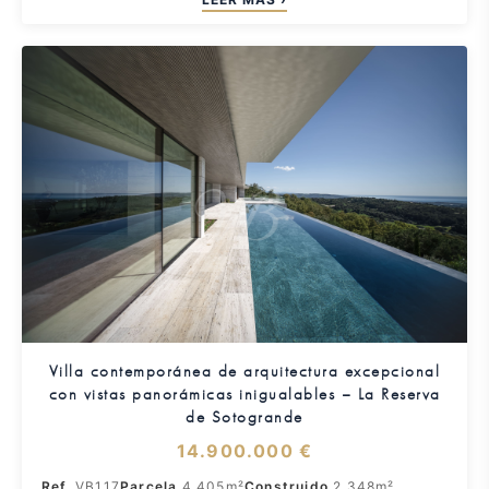
amantes del golf que buscan privacidad y prestigio.
Villa contemporánea de arquitectura excepcional
con vistas panorámicas inigualables – La Reserva
de Sotogrande
14.900.000 €
Ref.
VB117
Parcela
4.405m²
Construido
2.348m²