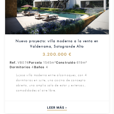
Nuevo proyecto: villa moderna a la venta en
Valderrama, Sotogrande Alto
3.200.000 €
Ref.
VB074
Parcela
1545m²
Construido
619m²
Dormitorios
4
Baños
4
Lujosa villa moderna entre alcornoques, con 4
dormitorios en suite, una cocina de concepto
abierto, una amplia sala de estar y extensas
comodidades al aire libre.
LEER MÁS ›