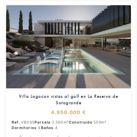
Villa Lagocon vistas al golf en La Reserva de
Sotogrande
4.950.000 €
Ref.
VB065
Parcela
2.560m²
Construido
559m²
Dormitorios
4
Baños
4