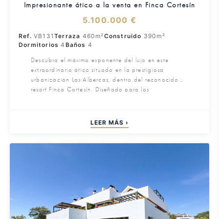
Impresionante ático a la venta en Finca Cortesín
5.100.000 €
Ref.
VB131
Terraza
460m²
Construido
390m²
Dormitorios
4
Baños
4
Descubra el máximo exponente del lujo en este
extraordinario ático situado en la prestigiosa
urbanización Las Albercas, dentro del reconocido
resort Finca Cortesín. Diseñado para los
compradores más exigentes, esta excepcional
residencia combina una arquitectura elegante,
amplios espacios interiores y unas impresionantes
LEER MÁS ›
vistas panorámicas.