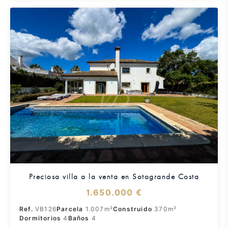
Preciosa villa a la venta en Sotogrande Costa
1.650.000 €
Ref.
VB126
Parcela
1.007m²
Construido
370m²
Dormitorios
4
Baños
4