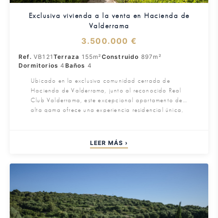
Exclusiva vivienda a la venta en Hacienda de
Valderrama
3.500.000 €
Ref.
VB121
Terraza
155m²
Construido
897m²
Dormitorios
4
Baños
4
Ubicado en la exclusiva comunidad cerrada de
Hacienda de Valderrama, junto al reconocido Real
Club Valderrama, este excepcional apartamento de
alta gama ofrece una experiencia residencial única,
rodeada de naturaleza, privacidad y servicios de
primer nivel. Su privilegiada localización, a escasa
distancia del puerto deportivo, clubes de polo,
LEER MÁS ›
beach clubs y algunos de los campos de golf más
prestigiosos de Europa, lo convierte en una de las
propuestas inmobiliarias más atractivas de
Sotogrande.