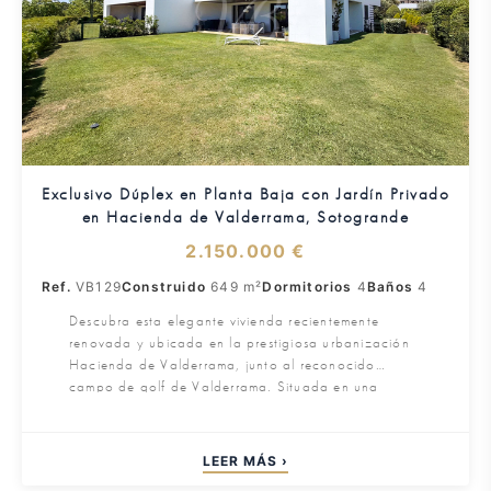
Exclusivo Dúplex en Planta Baja con Jardín Privado
en Hacienda de Valderrama, Sotogrande
2.150.000 €
Ref.
VB129
Construido
649 m²
Dormitorios
4
Baños
4
Descubra esta elegante vivienda recientemente
renovada y ubicada en la prestigiosa urbanización
Hacienda de Valderrama, junto al reconocido
campo de golf de Valderrama. Situada en una
exclusiva comunidad cerrada con seguridad 24
horas, ofrece privacidad, confort y un estilo de vida
excepcional en el corazón de Sotogrande Alto.
LEER MÁS ›