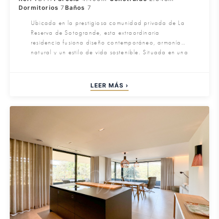
Dormitorios
7
Baños
7
Ubicada en la prestigiosa comunidad privada de La
Reserva de Sotogrande, esta extraordinaria
residencia fusiona diseño contemporáneo, armonía
natural y un estilo de vida sostenible. Situada en una
posición elevada, disfruta de magníficas vistas
panorámicas que se extienden sobre el Mar
Mediterráneo, el Estrecho de Gibraltar y la costa del
LEER MÁS ›
Norte de África, creando una atmósfera de
serenidad y sofisticación costera.