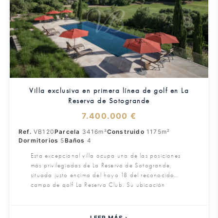
Villa exclusiva en primera línea de golf en La
Reserva de Sotogrande
7.400.000 €
Ref.
VB120
Parcela
3416m²
Construido
1175m²
Dormitorios
5
Baños
4
Esta excepcional villa ocupa una de las posiciones
más privilegiadas de La Reserva de Sotogrande,
situada justo encima del hoyo 18 del reconocido
campo de golf La Reserva Club. Su ubicación
elevada en primera línea de golf ofrece acceso
directo al campo y a sus instalaciones de última
generación, una ventaja inigualable para los
LEER MÁS ›