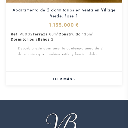
Apartamento de 2 dormitorios en venta en Village
Verde, Fase 1
1.155.000 €
Ref.
VB032
Terraza
66m²
Construido
135m²
Dormitorios
2
Baños
2
Descubra este apartamento contemporáneo de 2
dormitorios que combina estilo y funcionalidad.
LEER MÁS ›