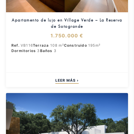
Apartamento de lujo en Village Verde – La Reserva
de Sotogrande
1.750.000 €
Ref.
VB116
Terraza
108 m²
Construido
195m²
Dormitorios
3
Baños
3
LEER MÁS ›